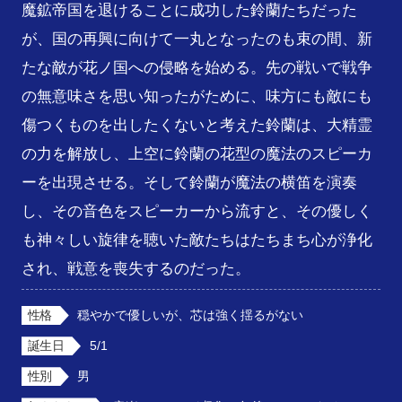
魔鉱帝国を退けることに成功した鈴蘭たちだった
が、国の再興に向けて一丸となったのも束の間、新
たな敵が花ノ国への侵略を始める。先の戦いで戦争
の無意味さを思い知ったがために、味方にも敵にも
傷つくものを出したくないと考えた鈴蘭は、大精霊
の力を解放し、上空に鈴蘭の花型の魔法のスピーカ
ーを出現させる。そして鈴蘭が魔法の横笛を演奏
し、その音色をスピーカーから流すと、その優しく
も神々しい旋律を聴いた敵たちはたちまち心が浄化
され、戦意を喪失するのだった。
性格
穏やかで優しいが、芯は強く揺るがない
誕生日
5/1
性別
男