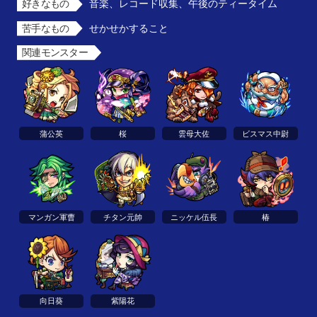
好きなもの
音楽、レコード収集、午後のティータイム
苦手なもの
せかせかすること
関連モンスター
蒲公英
桜
雲母大佐
ビスマス中尉
マンガン軍曹
チタン元帥
ニッケル伍長
椿
向日葵
紫陽花