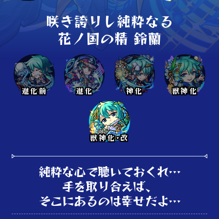
咲き誇りし純粋なる

花ノ国の精 鈴蘭
進化前
進化
神化
獣神化
獣神化･改
純粋な心で聴いておくれ…

手を取り合えば、

そこにあるのは幸せだよ…