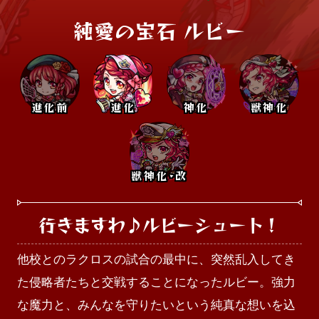
純愛の宝石 ルビー
進化前
進化
神化
獣神化
獣神化･改
行きますわ♪ルビーシュート！
他校とのラクロスの試合の最中に、突然乱入してき
た侵略者たちと交戦することになったルビー。強力
な魔力と、みんなを守りたいという純真な想いを込