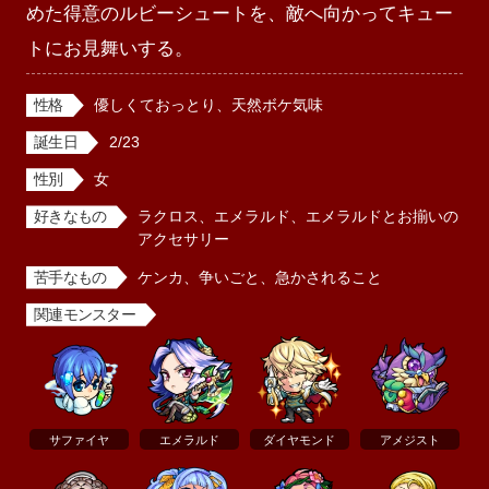
めた得意のルビーシュートを、敵へ向かってキュー
トにお見舞いする。
性格
優しくておっとり、天然ボケ気味
誕生日
2/23
性別
女
好きなもの
ラクロス、エメラルド、エメラルドとお揃いの
アクセサリー
苦手なもの
ケンカ、争いごと、急かされること
関連モンスター
サファイヤ
エメラルド
ダイヤモンド
アメジスト