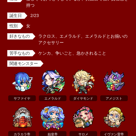
持つ
誕生日
2/23
性別
女
好きなもの
ラクロス、エメラルド、エメラルドとお揃いの
アクセサリー
苦手なもの
ケンカ、争いごと、急かされること
関連モンスター
サファイヤ
エメラルド
ダイヤモンド
アメジスト
カラカラ帝
始皇帝
サロメ
イヴァン雷帝