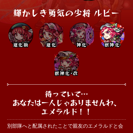
輝かしき勇気の少将 ルビー
進化前
進化
神化
獣神化
獣神化･改
待っていて…

あなたは一人じゃありませんわ、

エメラルド！！
別部隊へと配属されたことで親友のエメラルドと会