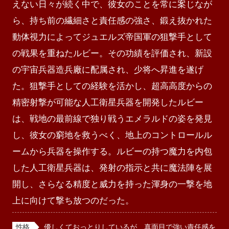
えない日々が続く中で、彼女のことを常に案じなが
ら、持ち前の繊細さと責任感の強さ、鍛え抜かれた
動体視力によってジュエルズ帝国軍の狙撃手として
の戦果を重ねたルビー。その功績を評価され、新設
の宇宙兵器造兵廠に配属され、少将へ昇進を遂げ
た。狙撃手としての経験を活かし、超高高度からの
精密射撃が可能な人工衛星兵器を開発したルビー
は、戦地の最前線で独り戦うエメラルドの姿を発見
し、彼女の窮地を救うべく、地上のコントロールル
ームから兵器を操作する。ルビーの持つ魔力を内包
した人工衛星兵器は、発射の指示と共に魔法陣を展
開し、さらなる精度と威力を持った渾身の一撃を地
上に向けて撃ち放つのだった。
性格
優しくておっとりしているが、真面目で強い責任感を