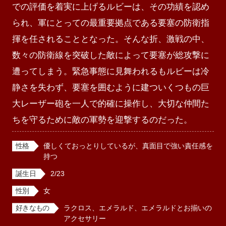
での評価を着実に上げるルビーは、その功績を認め
られ、軍にとっての最重要拠点である要塞の防衛指
揮を任されることとなった。そんな折、激戦の中、
数々の防衛線を突破した敵によって要塞が総攻撃に
遭ってしまう。緊急事態に見舞われるもルビーは冷
静さを失わず、要塞を囲むように建ついくつもの巨
大レーザー砲を一人で的確に操作し、大切な仲間た
ちを守るために敵の軍勢を迎撃するのだった。
性格
優しくておっとりしているが、真面目で強い責任感を
持つ
誕生日
2/23
性別
女
好きなもの
ラクロス、エメラルド、エメラルドとお揃いの
アクセサリー