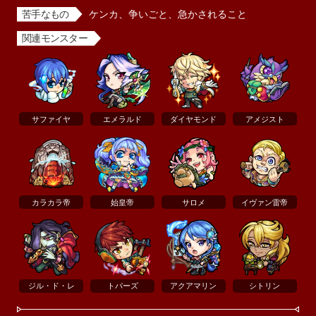
苦手なもの
ケンカ、争いごと、急かされること
関連モンスター
サファイヤ
エメラルド
ダイヤモンド
アメジスト
カラカラ帝
始皇帝
サロメ
イヴァン雷帝
ジル・ド・レ
トパーズ
アクアマリン
シトリン