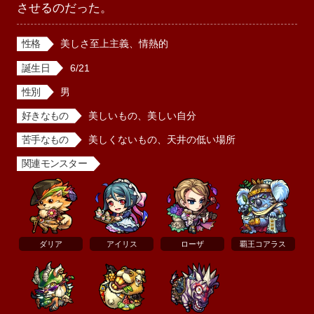
させるのだった。
性格
美しさ至上主義、情熱的
誕生日
6/21
性別
男
好きなもの
美しいもの、美しい自分
苦手なもの
美しくないもの、天井の低い場所
関連モンスター
ダリア
アイリス
ローザ
覇王コアラス