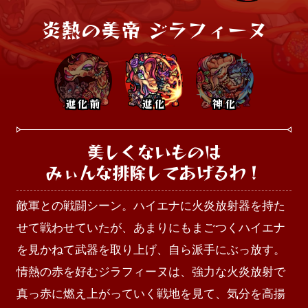
炎熱の美帝 ジラフィーヌ
進化前
進化
神化
美しくないものは

みぃんな排除してあげるわ！
敵軍との戦闘シーン。ハイエナに火炎放射器を持た
せて戦わせていたが、あまりにもまごつくハイエナ
を見かねて武器を取り上げ、自ら派手にぶっ放す。
情熱の赤を好むジラフィーヌは、強力な火炎放射で
真っ赤に燃え上がっていく戦地を見て、気分を高揚