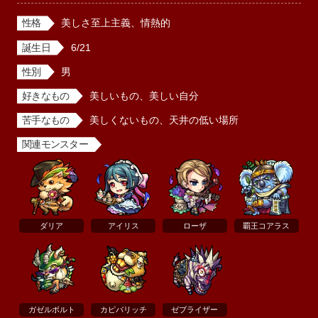
性格
美しさ至上主義、情熱的
誕生日
6/21
性別
男
好きなもの
美しいもの、美しい自分
苦手なもの
美しくないもの、天井の低い場所
関連モンスター
ダリア
アイリス
ローザ
覇王コアラス
ガゼルボルト
カピバリッチ
ゼブライザー