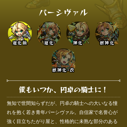
パーシヴァル
進化前
進化
神化
獣神化
獣神化･改
僕もいつか、円卓の騎士に！
無知で世間知らずだが、円卓の騎士への大いなる憧
れを抱く若き青年パーシヴァル。自信家で名誉心が
強く目立ちたがり屋と、性格的に未熟な部分のある