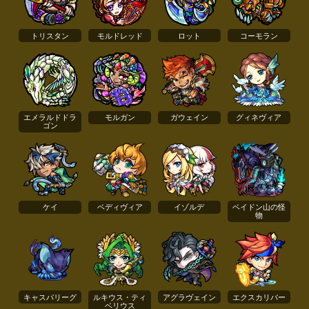
トリスタン
モルドレッド
ロット
コーモラン
エメラルドドラ
モルガン
ガウェイン
グィネヴィア
ゴン
ケイ
ベディヴィア
イゾルデ
ベイドン山の怪
物
キャスパリーグ
ルキウス・ティ
アグラヴェイン
エクスカリバー
ベリウス