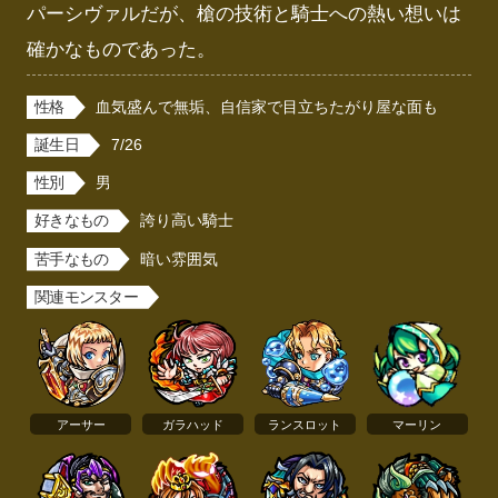
パーシヴァルだが、槍の技術と騎士への熱い想いは
確かなものであった。
性格
血気盛んで無垢、自信家で目立ちたがり屋な面も
誕生日
7/26
性別
男
好きなもの
誇り高い騎士
苦手なもの
暗い雰囲気
関連モンスター
アーサー
ガラハッド
ランスロット
マーリン