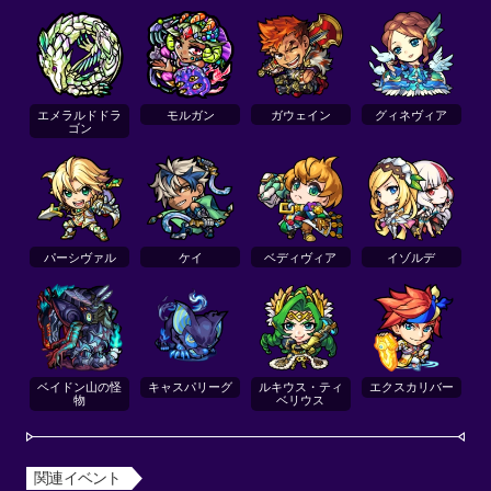
エメラルドドラ
モルガン
ガウェイン
グィネヴィア
ゴン
パーシヴァル
ケイ
ベディヴィア
イゾルデ
ベイドン山の怪
キャスパリーグ
ルキウス・ティ
エクスカリバー
物
ベリウス
関連イベント