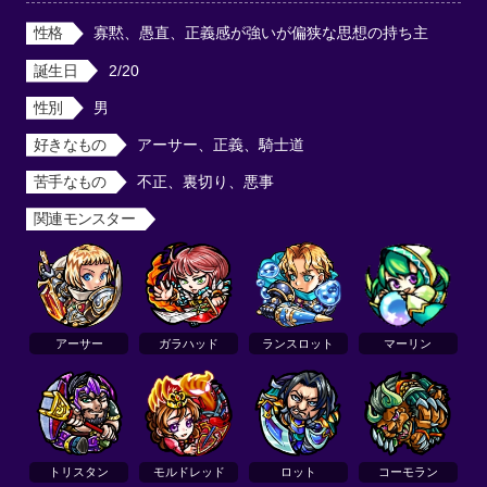
性格
寡黙、愚直、正義感が強いが偏狭な思想の持ち主
誕生日
2/20
性別
男
好きなもの
アーサー、正義、騎士道
苦手なもの
不正、裏切り、悪事
関連モンスター
アーサー
ガラハッド
ランスロット
マーリン
トリスタン
モルドレッド
ロット
コーモラン