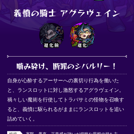
義憤の騎士 アグラヴェイン
進化前
進化
噛み砕け、断罪のシバルリー！
自身が心酔するアーサーへの裏切り行為を働いた
と、ランスロットに対し激怒するアグラヴェイン。
禍々しい魔術を行使してトラバサミの怪物を召喚す
ると、義憤に駆られるがままにランスロットを追い
詰めていく。