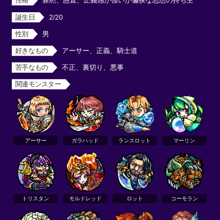
性格
寡黙、愚直、正義感が強いが偏狭な思想の持ち主
誕生日
2/20
性別
男
好きなもの
アーサー、正義、騎士道
苦手なもの
不正、裏切り、悪事
関連モンスター
アーサー
ガラハッド
ランスロット
マーリン
トリスタン
モルドレッド
ロット
コーモラン