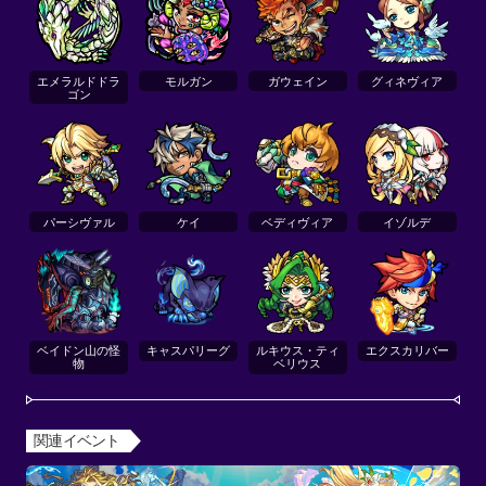
エメラルドドラ
モルガン
ガウェイン
グィネヴィア
ゴン
パーシヴァル
ケイ
ベディヴィア
イゾルデ
ベイドン山の怪
キャスパリーグ
ルキウス・ティ
エクスカリバー
物
ベリウス
関連イベント