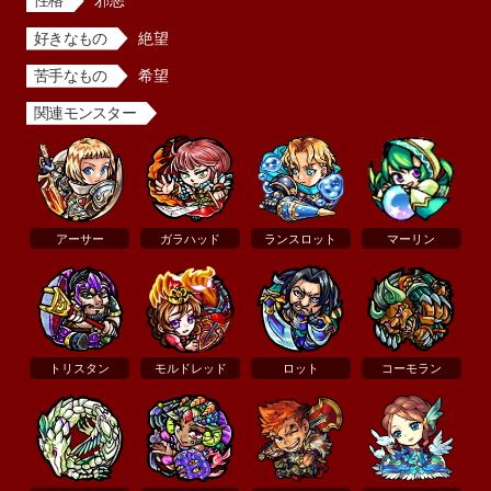
性格
邪悪
好きなもの
絶望
苦手なもの
希望
関連モンスター
アーサー
ガラハッド
ランスロット
マーリン
トリスタン
モルドレッド
ロット
コーモラン