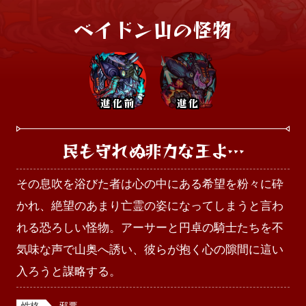
ベイドン山の怪物
進化前
進化
民も守れぬ非力な王よ…
その息吹を浴びた者は心の中にある希望を粉々に砕
かれ、絶望のあまり亡霊の姿になってしまうと言わ
れる恐ろしい怪物。アーサーと円卓の騎士たちを不
気味な声で山奥へ誘い、彼らが抱く心の隙間に這い
入ろうと謀略する。