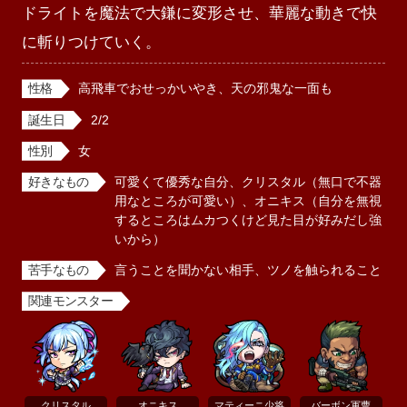
ドライトを魔法で大鎌に変形させ、華麗な動きで快
に斬りつけていく。
性格
高飛車でおせっかいやき、天の邪鬼な一面も
誕生日
2/2
性別
女
好きなもの
可愛くて優秀な自分、クリスタル（無口で不器
用なところが可愛い）、オニキス（自分を無視
するところはムカつくけど見た目が好みだし強
いから）
苦手なもの
言うことを聞かない相手、ツノを触られること
関連モンスター
クリスタル
オニキス
マティーニ少将
バーボン軍曹