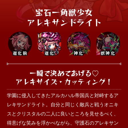
宝石一角獣少女

アレキサンドライト
進化前
進化
神化
獣神化
一瞬で決めてあげる♡

アレキサイズ・カッティング！
学園に侵入してきたアルカハル帝国兵と対峙するア
レキサンドライト。自分と同じく敵兵と戦うオニキ
スとクリスタルの二人に良いところを見せるべく、
得意げな笑みを浮かべながら、守護石のアレキサン