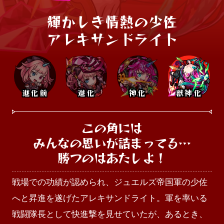
輝かしき情熱の少佐

アレキサンドライト
進化前
進化
神化
獣神化
この角には

みんなの思いが詰まってる…

勝つのはあたしよ！
戦場での功績が認められ、ジュエルズ帝国軍の少佐
へと昇進を遂げたアレキサンドライト。軍を率いる
戦闘隊長として快進撃を見せていたが、あるとき、