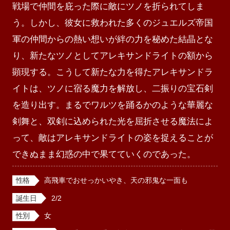
戦場で仲間を庇った際に敵にツノを折られてしま
う。しかし、彼女に救われた多くのジュエルズ帝国
軍の仲間からの熱い想いが絆の力を秘めた結晶とな
り、新たなツノとしてアレキサンドライトの額から
顕現する。こうして新たな力を得たアレキサンドラ
イトは、ツノに宿る魔力を解放し、二振りの宝石剣
を造り出す。まるでワルツを踊るかのような華麗な
剣舞と、双剣に込められた光を屈折させる魔法によ
って、敵はアレキサンドライトの姿を捉えることが
できぬまま幻惑の中で果てていくのであった。
性格
高飛車でおせっかいやき、天の邪鬼な一面も
誕生日
2/2
性別
女