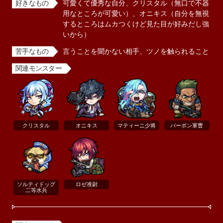
好きなもの
可愛くて優秀な自分、クリスタル（無口で不器
用なところが可愛い）、オニキス（自分を無視
するところはムカつくけど見た目が好みだし強
いから）
苦手なもの
言うことを聞かない相手、ツノを触られること
関連モンスター
クリスタル
オニキス
マティーニ少将
バーボン軍曹
ソルティドッグ
ロゼ准尉
二等水兵