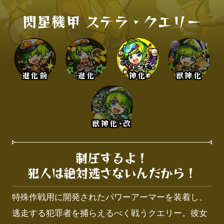
閃星機甲 ステラ・クエリー
進化前
進化
神化
獣神化
獣神化･改
制圧するよ！

犯人は絶対逃さないんだから！
特殊作戦用に開発されたパワーアーマーを装着し、
逃走する犯罪者を捕らえるべく戦うクエリー。彼女