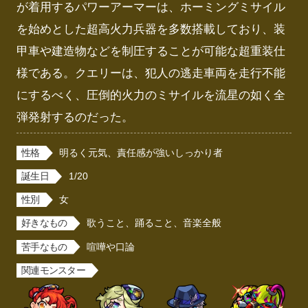
が着用するパワーアーマーは、ホーミングミサイル
を始めとした超高火力兵器を多数搭載しており、装
甲車や建造物などを制圧することが可能な超重装仕
様である。クエリーは、犯人の逃走車両を走行不能
にするべく、圧倒的火力のミサイルを流星の如く全
弾発射するのだった。
性格
明るく元気、責任感が強いしっかり者
誕生日
1/20
性別
女
好きなもの
歌うこと、踊ること、音楽全般
苦手なもの
喧嘩や口論
関連モンスター