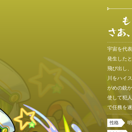
も
さあ
宇宙を代
発生した
飛び出し
川をハイ
がめの銃
使して犯
で任務を
性格