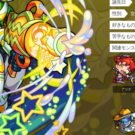
誕生日
性別
好きなもの
苦手なもの
関連モン
アリナ