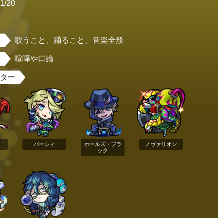
1/20
女
歌うこと、踊ること、音楽全般
喧嘩や口論
スター
パーシィ
ホールズ・ブラ
ノヴァリオン
ック