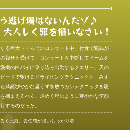
う逃げ場はないんだゾ♪

、大人しく罪を償いなさい！
表する巨大ドームでのコンサート中、付近で犯罪が
との報せを受けて、コンサートを中断してドームを
、愛機の白バイに乗り込み出動するクエリー。天の
スピードで駆けるドライビングテクニックと、みず
から綺羅びやかな星くずを放つガンテクニックを駆
人を捕まえるべく、煌めく星のように爽やかな笑顔
遂行するのだった。
明るく元気、責任感が強いしっかり者