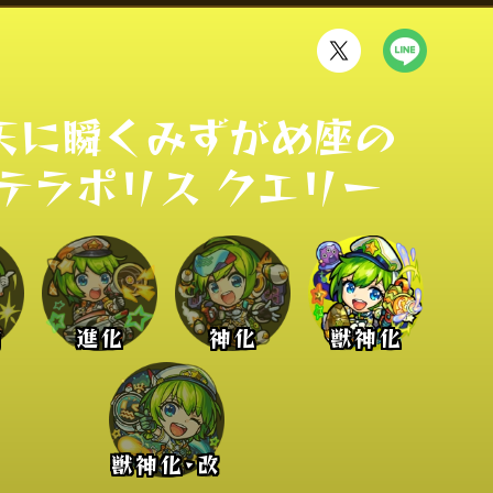
天に瞬くみずがめ座の

テラポリス クエリー
前
進化
神化
獣神化
獣神化･改