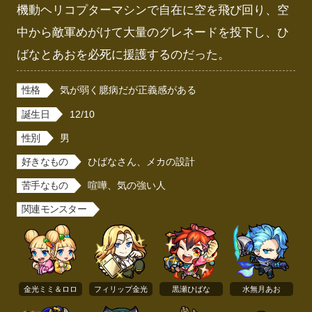
機動ヘリコプターマシンで自在に空を飛び回り、空
中から敵軍めがけて大量のグレネードを投下し、ひ
ばなとあおを必死に援護するのだった。
性格
気が弱く臆病だが正義感がある
誕生日
12/10
性別
男
好きなもの
ひばなさん、メカの設計
苦手なもの
喧嘩、気の強い人
関連モンスター
金光ミミ＆ロロ
フィリップ金光
黒瀬ひばな
水無月あお