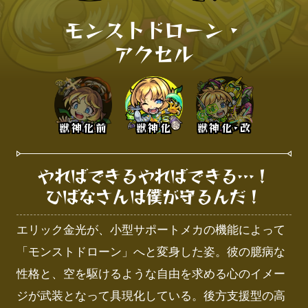
モンストドローン・

アクセル
獣神化前
獣神化
獣神化･改
やればできるやればできる…！

ひばなさんは僕が守るんだ！
エリック金光が、小型サポートメカの機能によって
「モンストドローン」へと変身した姿。彼の臆病な
性格と、空を駆けるような自由を求める心のイメー
ジが武装となって具現化している。後方支援型の高