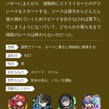
バギーにまたがり、強制的にストライカーとのデス
レースをスタートする。コースは後方からどんどん
道が崩れていくためスピードを出さなければ落下し
てしまうようになっていて、どちらかが落ちるまで
地獄のレースは終わらないのだった。
性格
寡黙でクール、カートに乗ると情熱的に豹変する
誕生日
8/27
性別
男
好きなもの
スピード、スリル
苦手なもの
安全や安心、ノロノロ運転
関連モンスター