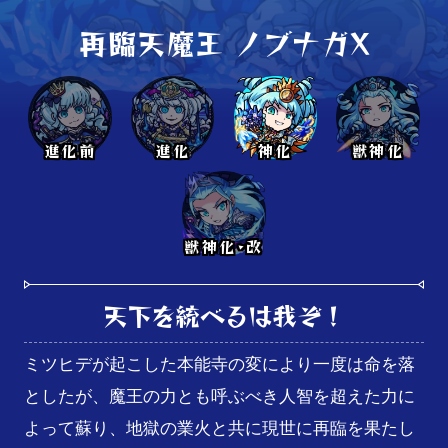
再臨天魔王 ノブナガX
進化前
進化
神化
獣神化
獣神化･改
天下を統べるは我ぞ！
ミツヒデが起こした本能寺の変により一度は命を落
としたが、魔王の力とも呼ぶべき人智を超えた力に
よって蘇り、地獄の業火と共に現世に再臨を果たし