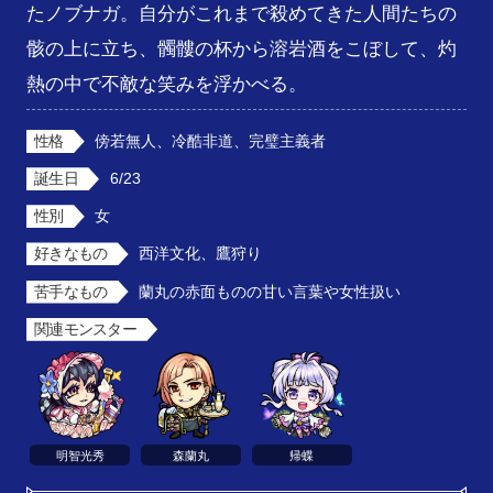
たノブナガ。自分がこれまで殺めてきた人間たちの
骸の上に立ち、髑髏の杯から溶岩酒をこぼして、灼
熱の中で不敵な笑みを浮かべる。
性格
傍若無人、冷酷非道、完璧主義者
誕生日
6/23
性別
女
好きなもの
西洋文化、鷹狩り
苦手なもの
蘭丸の赤面ものの甘い言葉や女性扱い
関連モンスター
明智光秀
森蘭丸
帰蝶