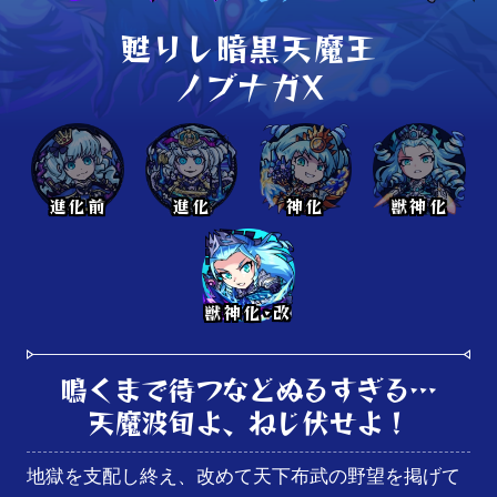
甦りし暗黒天魔王

ノブナガX
進化前
進化
神化
獣神化
獣神化･改
鳴くまで待つなどぬるすぎる…

天魔波旬よ、ねじ伏せよ！
地獄を支配し終え、改めて天下布武の野望を掲げて