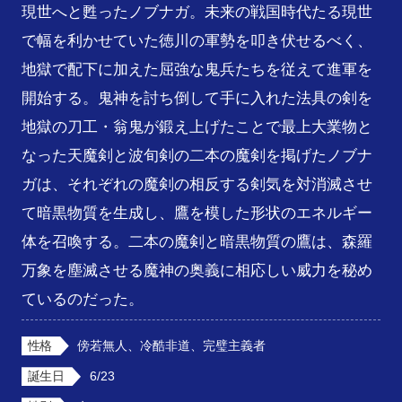
現世へと甦ったノブナガ。未来の戦国時代たる現世
で幅を利かせていた徳川の軍勢を叩き伏せるべく、
地獄で配下に加えた屈強な鬼兵たちを従えて進軍を
開始する。鬼神を討ち倒して手に入れた法具の剣を
地獄の刀工・翁鬼が鍛え上げたことで最上大業物と
なった天魔剣と波旬剣の二本の魔剣を掲げたノブナ
ガは、それぞれの魔剣の相反する剣気を対消滅させ
て暗黒物質を生成し、鷹を模した形状のエネルギー
体を召喚する。二本の魔剣と暗黒物質の鷹は、森羅
万象を塵滅させる魔神の奥義に相応しい威力を秘め
ているのだった。
性格
傍若無人、冷酷非道、完璧主義者
誕生日
6/23