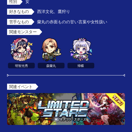
性別
女
好きなもの
西洋文化、鷹狩り
苦手なもの
蘭丸の赤面ものの甘い言葉や女性扱い
関連モンスター
明智光秀
森蘭丸
帰蝶
関連イベント