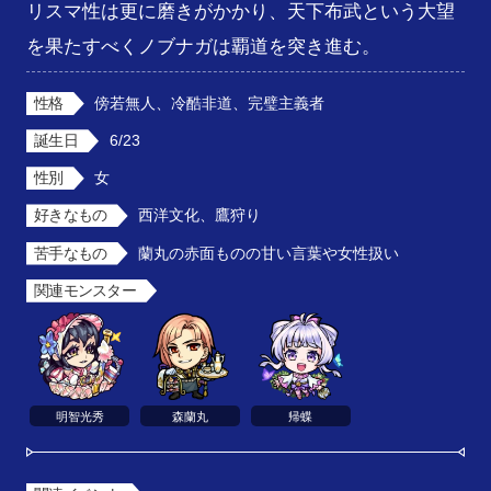
リスマ性は更に磨きがかかり、天下布武という大望
を果たすべくノブナガは覇道を突き進む。
性格
傍若無人、冷酷非道、完璧主義者
誕生日
6/23
性別
女
好きなもの
西洋文化、鷹狩り
苦手なもの
蘭丸の赤面ものの甘い言葉や女性扱い
関連モンスター
明智光秀
森蘭丸
帰蝶