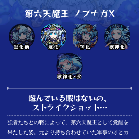
第六天魔王 ノブナガX
進化前
進化
神化
獣神化
獣神化･改
遊んでいる暇はないの、

ストライクショット…
強者たちとの戦によって、第六天魔王として覚醒を
果たした姿。元より持ち合わせていた軍事の才とカ