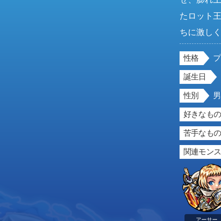
たロット
ちに激し
性格
誕生日
性別
好きなもの
苦手なもの
関連モン
アーサー