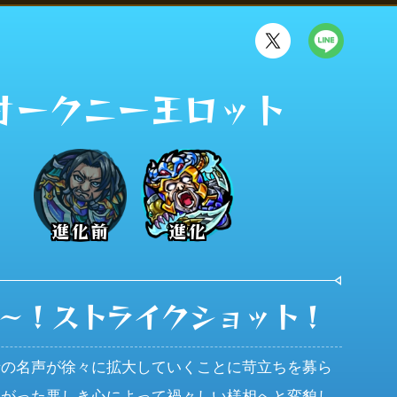
オークニー王ロット
進化前
進化
～！ストライクショット！
士の名声が徐々に拡大していくことに苛立ちを募ら
上がった悪しき心によって禍々しい様相へと変貌し