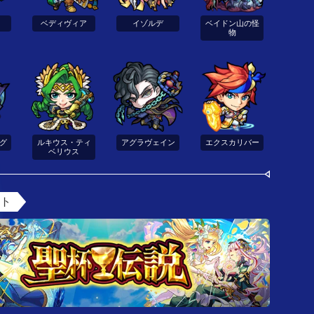
ベディヴィア
イゾルデ
ベイドン山の怪
物
グ
ルキウス・ティ
アグラヴェイン
エクスカリバー
ベリウス
ント