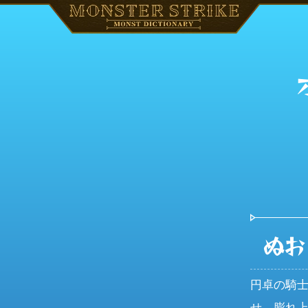
ぬお
円卓の騎
せ、膨れ