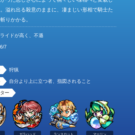
王。溢れ出る殺意のままに、凄まじい形相で騎士た
く斬りかかる。
プライドが高く、不遜
6/7
男
狩猟
自分より上に立つ者、指図されること
スター
ガラハッド
ランスロット
マーリン