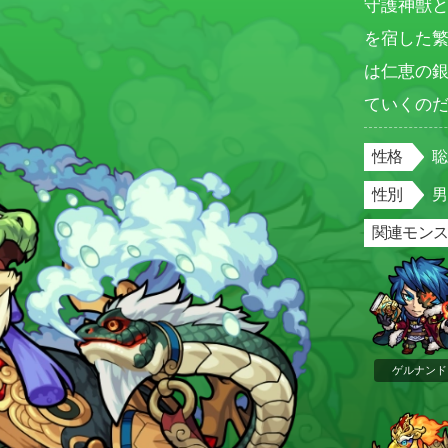
守護神獣
を宿した
は仁恵の
ていくの
性格
性別
関連モン
ゲルナンド