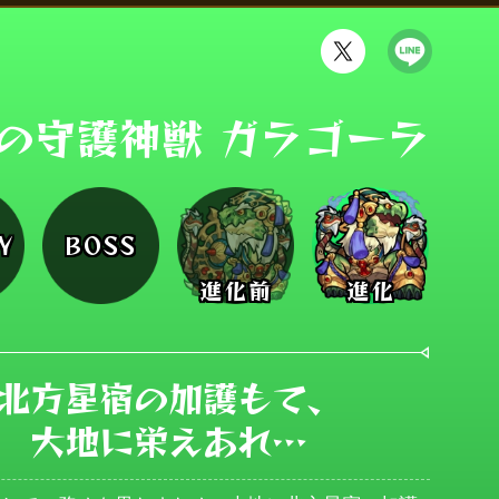
の守護神獣 ガラゴーラ
Y
BOSS
進化前
進化
北方星宿の加護もて、

大地に栄えあれ…