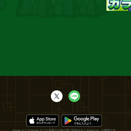
Apple および Apple ロゴは米国その他の国で登録されたApple Inc. の商標です。