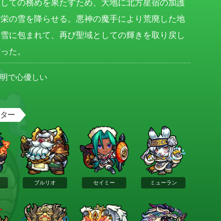
としての務めを果たすため、大地に北方星宿の加護
繁栄の雪を降らせる。悪神の魔手により荒廃した地
銀雪に包まれて、再び聖域としての輝きを取り戻し
だった。
聡明で心優しい
男
スター
ブルリオ
セイミー
ミューラン