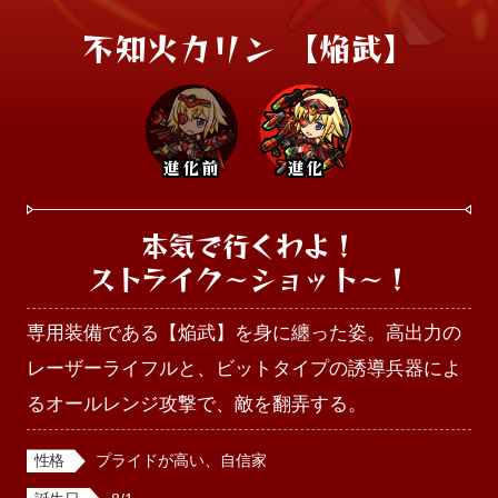
不知火カリン 【焔武】
進化前
進化
本気で行くわよ！

ストライク～ショット～！
専用装備である【焔武】を身に纏った姿。高出力の
レーザーライフルと、ビットタイプの誘導兵器によ
るオールレンジ攻撃で、敵を翻弄する。
性格
プライドが高い、自信家