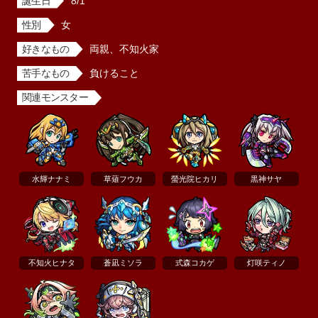
誕生日
8/1
性別
女
好きなもの
両親、不知火家
苦手なもの
負けること
関連モンスター
水輝ナナミ
草薙フウカ
螢光院ヒカリ
黒神サヤ
不知火ヒナタ
蒼凪ミソラ
式森コカゲ
灯咲ティノ