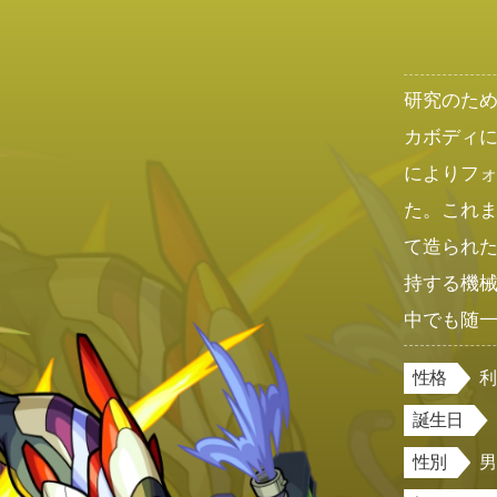
研究のた
カボディ
によりフ
た。これ
て造られ
持する機
中でも随
性格
誕生日
性別