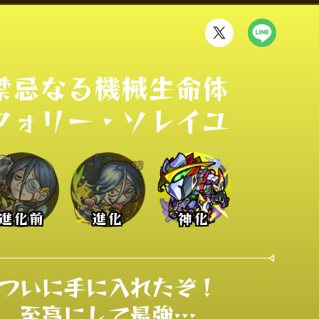
禁忌なる機械生命体

フォリー・ソレイユ
進化前
進化
神化
ついに手に入れたぞ！

至高にして最強…
