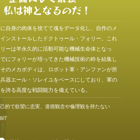
私は神となるのだ！
めに自身の肉体を捨てて魂をデータ化し、自作のメ
にインストールしたドクトゥール・フォリー。これ
ォリーは半永久的に活動可能な機械生命体となっ
までにフォリーが培ってきた機械技術の粋を結集し
たそのメカボディは、ロボット軍・アンファンが所
械兵器エール・ソレイユをベースにしており、軍の
一を誇る高度な戦闘能力を備えている。
利己的で欲望に忠実、道徳観念や倫理観を持たない
8/7
男