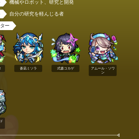
機械やロボット、研究と開発
自分の研究を軽んじる者
スター
タ
蒼凪ミソラ
式森コカゲ
アムール・ソワ
ン
ド