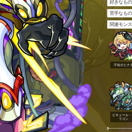
好きなもの
苦手なもの
関連モン
不知火ヒナ
ピキュール・
ラゴン