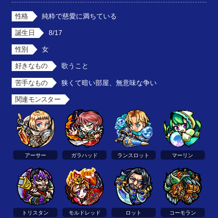
性格
純粋で慈愛に満ちている
誕生日
8/17
性別
女
好きなもの
歌うこと
苦手なもの
狭くて暗い部屋、無意味な争い
関連モンスター
アーサー
ガラハッド
ランスロット
マーリン
トリスタン
モルドレッド
ロット
コーモラン