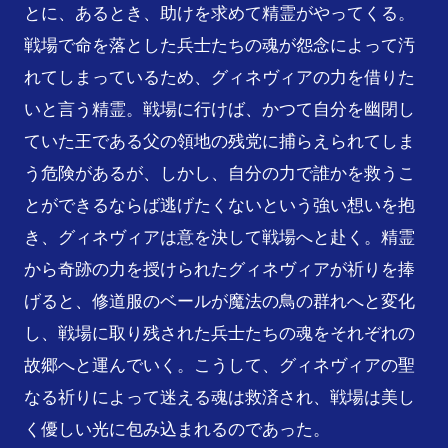
とに、あるとき、助けを求めて精霊がやってくる。
戦場で命を落とした兵士たちの魂が怨念によって汚
れてしまっているため、グィネヴィアの力を借りた
いと言う精霊。戦場に行けば、かつて自分を幽閉し
ていた王である父の領地の残党に捕らえられてしま
う危険があるが、しかし、自分の力で誰かを救うこ
とができるならば逃げたくないという強い想いを抱
き、グィネヴィアは意を決して戦場へと赴く。精霊
から奇跡の力を授けられたグィネヴィアが祈りを捧
げると、修道服のベールが魔法の鳥の群れへと変化
し、戦場に取り残された兵士たちの魂をそれぞれの
故郷へと運んでいく。こうして、グィネヴィアの聖
なる祈りによって迷える魂は救済され、戦場は美し
く優しい光に包み込まれるのであった。