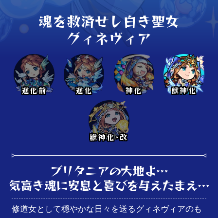
魂を救済せし白き聖女

グィネヴィア
進化前
進化
神化
獣神化
獣神化･改
ブリタニアの大地よ…

気高き魂に安息と喜びを与えたまえ…
修道女として穏やかな日々を送るグィネヴィアのも