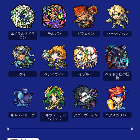
エメラルドドラ
モルガン
ガウェイン
パーシヴァル
ゴン
ケイ
ベディヴィア
イゾルデ
ベイドン山の怪
物
キャスパリーグ
ルキウス・ティ
アグラヴェイン
エクスカリバー
ベリウス