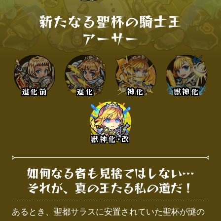
新たなる聖杯の騎士王

アーサー
進化前
進化
神化
獣神化
獣神化･改
如何なる者も見捨てはしない…

それが、真の王たる私の道だ！
あるとき、聖都サラスに安置されていた聖杯が謎の