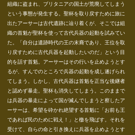
組織に盗まれ、ブリタニアの国土が荒廃してしまう
という事態が発生する。聖杯を取り戻すために旅に
出たアーサーは古代遺跡に辿り着くが、そこでは組
織の首魁が聖杯を使って古代兵器の起動を試みてい
た。「自分は遺跡時代の王の末裔であり、王位を取
り戻すために古代兵器を起動したいのだ」という目
的を話す首魁。アーサーはその行いを止めようとす
るが、すんでのところで兵器の起動を成し遂げられ
てしまう。しかし、古代兵器は首魁を正当な後継者
と認めず暴走。聖杯も消失してしまう。このままで
は兵器の暴走によって国が滅んでしまうと察したア
ーサーは、希望を砕かれ絶望する首魁に「お前も王
であれば民のために戦え！」と檄を飛ばす。それを
受けて、自らの命と引き換えに兵器を止めようとす