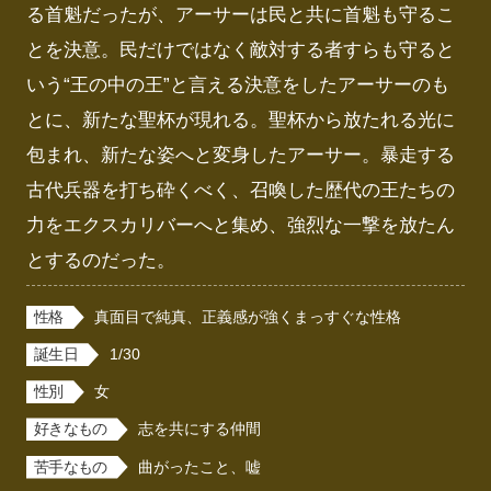
る首魁だったが、アーサーは民と共に首魁も守るこ
とを決意。民だけではなく敵対する者すらも守ると
いう“王の中の王”と言える決意をしたアーサーのも
とに、新たな聖杯が現れる。聖杯から放たれる光に
包まれ、新たな姿へと変身したアーサー。暴走する
古代兵器を打ち砕くべく、召喚した歴代の王たちの
力をエクスカリバーへと集め、強烈な一撃を放たん
とするのだった。
性格
真面目で純真、正義感が強くまっすぐな性格
誕生日
1/30
性別
女
好きなもの
志を共にする仲間
苦手なもの
曲がったこと、嘘