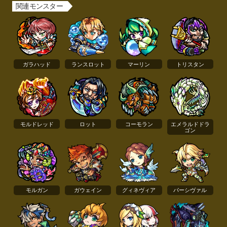
関連モンスター
ガラハッド
ランスロット
マーリン
トリスタン
モルドレッド
ロット
コーモラン
エメラルドドラ
ゴン
モルガン
ガウェイン
グィネヴィア
パーシヴァル