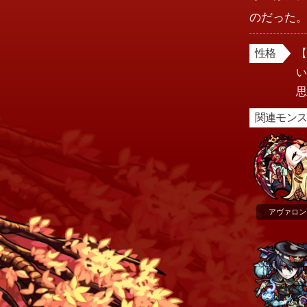
のだった
性格
関連モン
アヴァロン