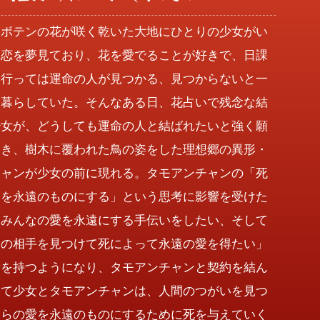
サボテンの花が咲く乾いた大地にひとりの少女がい
は恋を夢見ており、花を愛でることが好きで、日課
を行っては運命の人が見つかる、見つからないと一
て暮らしていた。そんなある日、花占いで残念な結
少女が、どうしても運命の人と結ばれたいと強く願
とき、樹木に覆われた鳥の姿をした理想郷の異形・
チャンが少女の前に現れる。タモアンチャンの「死
愛を永遠のものにする」という思考に影響を受けた
「みんなの愛を永遠にする手伝いをしたい、そして
命の相手を見つけて死によって永遠の愛を得たい」
考を持つようになり、タモアンチャンと契約を結ん
して少女とタモアンチャンは、人間のつがいを見つ
彼らの愛を永遠のものにするために死を与えていく