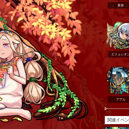
黄泉
エリュシオ
アアル
関連イベ