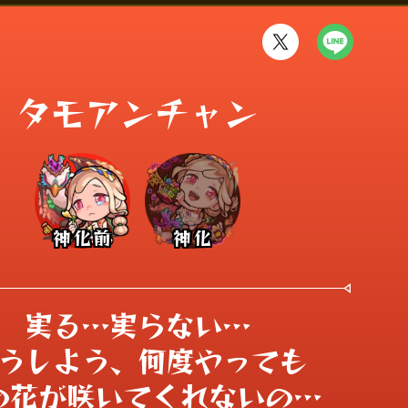
タモアンチャン
神化前
神化
実る…実らない…

うしよう、何度やっても

の花が咲いてくれないの…