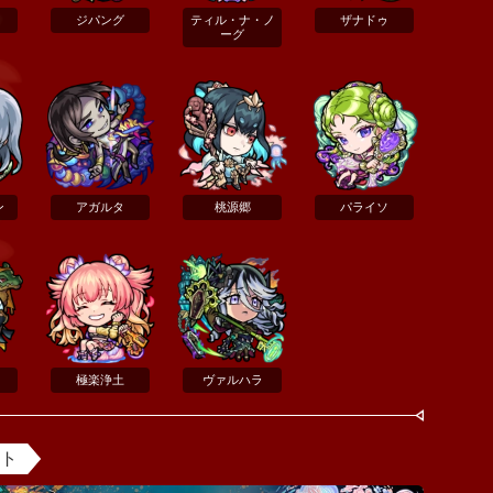
ジパング
ティル・ナ・ノ
ザナドゥ
ーグ
ン
アガルタ
桃源郷
パライソ
極楽浄土
ヴァルハラ
ント