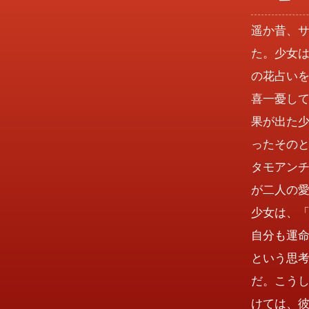
遥か昔、
た。少女
の花占い
喜一憂し
果が出た
ったその
タモアン
が二人の
少女は、
自分も運
という思
だ。こう
けては、