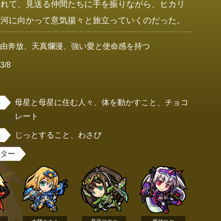
連れて、見送る仲間たちに手を振りながら、ヒカリ
銀河に向かって意気揚々と旅立っていくのだった。
自由奔放、天真爛漫、強い愛と使命感を持つ
3/8
女
母星と母星に住む人々、体を動かすこと、チョコ
レート
じっとすること、わさび
スター