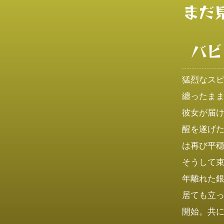
まだ
バビ
猛烈なス
纏ったまま
彼女が届
醒を遂げ
は再び平穏
そうして
年離れた銀
居ても立
開始。共