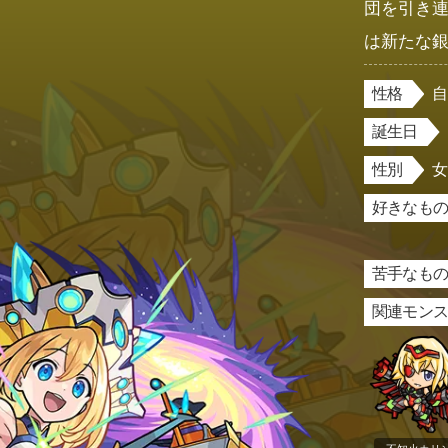
団を引き
は新たな
性格
誕生日
性別
好きなもの
苦手なもの
関連モン