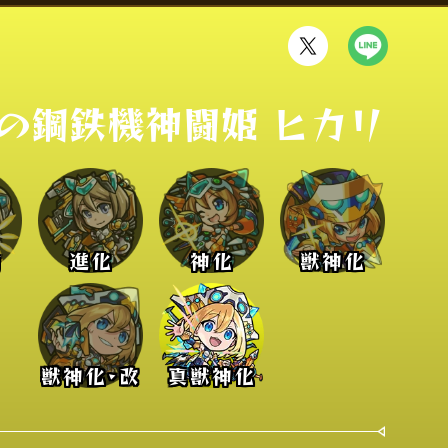
の鋼鉄機神闘姫 ヒカリ
前
進化
神化
獣神化
獣神化･改
真獣神化