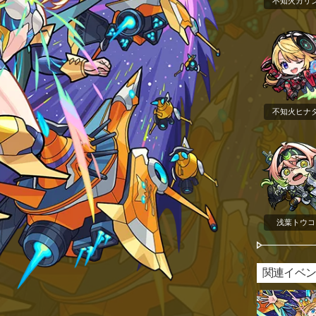
不知火カリ
不知火ヒナ
浅葉トウコ
関連イベ