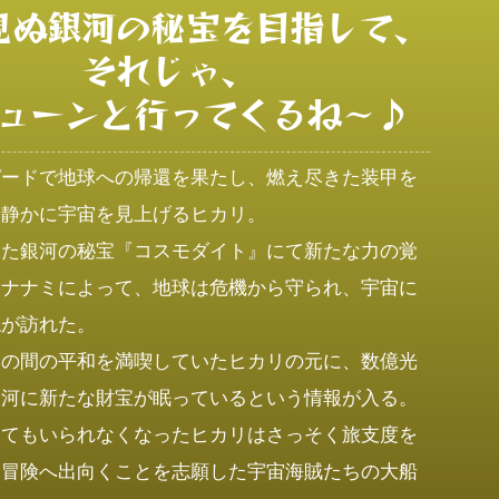
見ぬ銀河の秘宝を目指して、

それじゃ、

ューンと行ってくるね〜♪
ピードで地球への帰還を果たし、燃え尽きた装甲を
静かに宇宙を見上げるヒカリ。

けた銀河の秘宝『コスモダイト』にて新たな力の覚
たナナミによって、地球は危機から守られ、宇宙に
が訪れた。

束の間の平和を満喫していたヒカリの元に、数億光
河に新たな財宝が眠っているという情報が入る。

ってもいられなくなったヒカリはさっそく旅支度を
に冒険へ出向くことを志願した宇宙海賊たちの大船