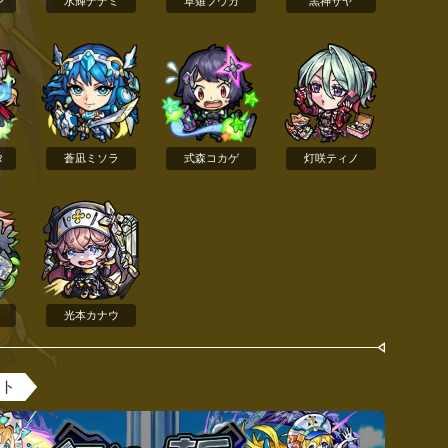
ン
水輝ナナミ
草薙フウカ
黒神サヤ
タ
蒼凪ミソラ
式森コカゲ
灯咲ティノ
光本カナウ
ント