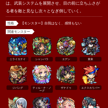
は、武装システムを展開させ、目の前に立ちふさが
る者を敵と見なし次々となぎ倒していく。
性格
【モンスター】自我はなく、感情もない
関連モンスター
ニライカナイ
シャンバラ
エデン
黄泉
ジパング
ティル・ナ・ノ
ザナドゥ
エクスカリバー
ーグ