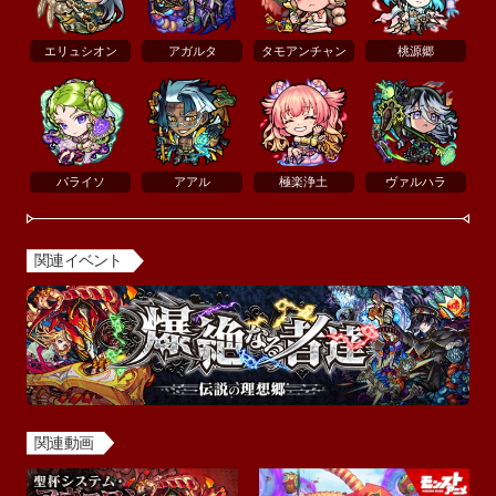
エリュシオン
アガルタ
タモアンチャン
桃源郷
パライソ
アアル
極楽浄土
ヴァルハラ
関連イベント
関連動画