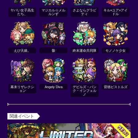
ヤバい女子高生
マジカル☆メル
さよならグラビ
キル×ユア×アイ
たち、
ルンず
ティ
ドル
えび天娘。
骸
終末運命共同隊
モノノケ少女
幕末リザレクシ
Angely Diva
デビルズ・パン
背徳ピストルズ
ョン
ク・インフェル
ノ
関連イベント