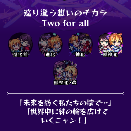
巡り逢う想いのチカラ

Two for all
進化前
進化
神化
獣神化
獣神化･改
「未来を紡ぐ私たちの歌で…」

「世界中に絆の輪を広げて

いくニャン！」