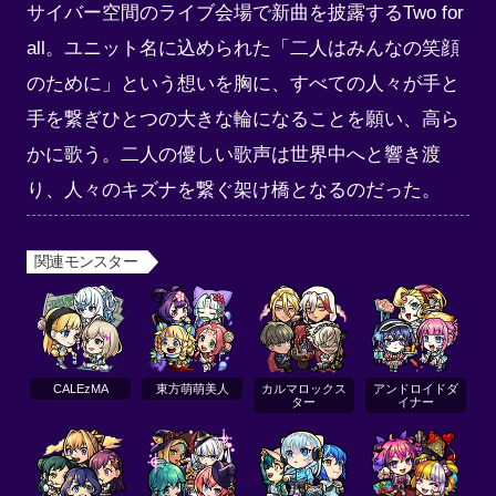
サイバー空間のライブ会場で新曲を披露するTwo for 
all。ユニット名に込められた「二人はみんなの笑顔
のために」という想いを胸に、すべての人々が手と
手を繋ぎひとつの大きな輪になることを願い、高ら
かに歌う。二人の優しい歌声は世界中へと響き渡
り、人々のキズナを繋ぐ架け橋となるのだった。
関連モンスター
CALEzMA
東方萌萌美人
カルマロックス
アンドロイドダ
ター
イナー