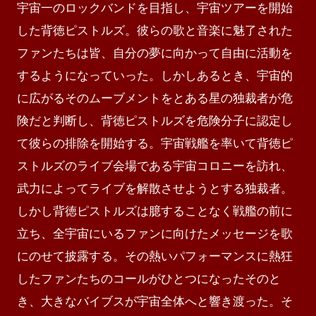
宇宙一のロックバンドを目指し、宇宙ツアーを開始
した背徳ピストルズ。彼らの歌と音楽に魅了された
ファンたちは皆、自分の夢に向かって自由に活動を
するようになっていった。しかしあるとき、宇宙的
に広がるそのムーブメントをとある星の独裁者が危
険だと判断し、背徳ピストルズを危険分子に認定し
て彼らの排除を開始する。宇宙戦艦を率いて背徳ピ
ストルズのライブ会場である宇宙コロニーを訪れ、
武力によってライブを解散させようとする独裁者。
しかし背徳ピストルズは臆することなく戦艦の前に
立ち、全宇宙にいるファンに向けたメッセージを歌
にのせて披露する。その熱いパフォーマンスに熱狂
したファンたちのコールがひとつになったそのと
き、大きなバイブスが宇宙全体へと響き渡った。そ