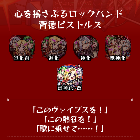
心を揺さぶるロックバンド 

背徳ピストルズ
進化前
進化
神化
獣神化
獣神化･改
「このヴァイブスを！」

「この熱狂を！」

「歌に乗せて……！」