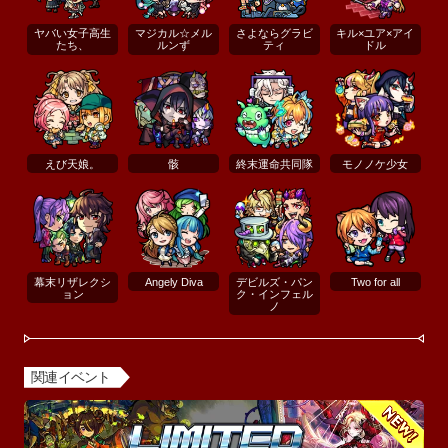
ヤバい女子高生
マジカル☆メル
さよならグラビ
キル×ユア×アイ
たち、
ルンず
ティ
ドル
えび天娘。
骸
終末運命共同隊
モノノケ少女
幕末リザレクシ
Angely Diva
デビルズ・パン
Two for all
ョン
ク・インフェル
ノ
関連イベント