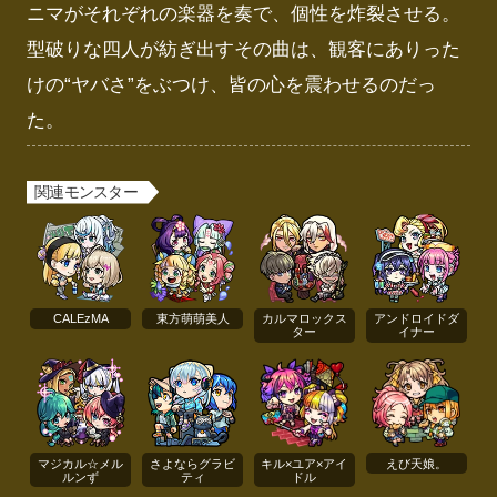
ニマがそれぞれの楽器を奏で、個性を炸裂させる。

型破りな四人が紡ぎ出すその曲は、観客にありった
けの“ヤバさ”をぶつけ、皆の心を震わせるのだっ
た。
関連モンスター
CALEzMA
東方萌萌美人
カルマロックス
アンドロイドダ
ター
イナー
マジカル☆メル
さよならグラビ
キル×ユア×アイ
えび天娘。
ルンず
ティ
ドル