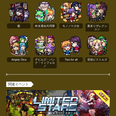
骸
終末運命共同隊
モノノケ少女
幕末リザレクシ
ョン
Angely Diva
デビルズ・パン
Two for all
背徳ピストルズ
ク・インフェル
ノ
関連イベント