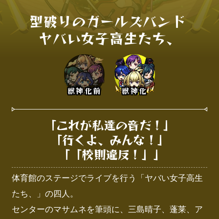
型破りのガールズバンド 

ヤバい女子高生たち、
獣神化前
獣神化
「これが私達の音だ！」

「行くよ、みんな！」

 「「校則違反！」」
体育館のステージでライブを行う「ヤバい女子高生
たち、」の四人。

センターのマサムネを筆頭に、三島晴子、蓬莱、ア