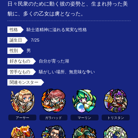
日々民衆のために動く彼の姿勢と、生まれ持った美
貌に、多くの乙女は虜となった。
性格
騎士道精神に溢れる篤実な性格
誕生日
7/25
性別
男
好きなもの
自分が育った湖
苦手なもの
騒がしい場所、無意味な争い
関連モンスター
アーサー
ガラハッド
マーリン
トリスタン