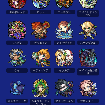
モルドレッド
ロット
コーモラン
エメラルドドラ
ゴン
モルガン
ガウェイン
グィネヴィア
パーシヴァル
ケイ
ベディヴィア
イゾルデ
ベイドン山の怪
物
キャスパリーグ
ルキウス・ティ
アグラヴェイン
アロンダイト
ベリウス