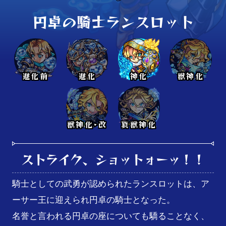
円卓の騎士ランスロット
進化前
進化
神化
獣神化
獣神化･改
真獣神化
ストライク、ショットォーッ！！
騎士としての武勇が認められたランスロットは、ア
ーサー王に迎えられ円卓の騎士となった。

名誉と言われる円卓の座についても驕ることなく、